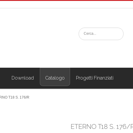
i
Download
Catalogo
Progetti Finanziati
RNO T18 S. 176/R
ETERNO T18 S. 176/