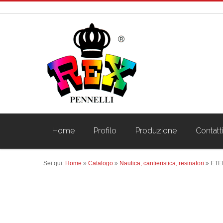
Home
Profilo
Produzione
Contatt
Sei qui:
Home
»
Catalogo
»
Nautica, cantieristica, resinatori
»
ETE