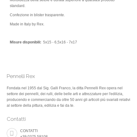
Morbidezza della setole e durata superiore a qualsiasi prodotto
standard.
Confezione in blister trasparente.
Made in Italy by Rex.
Misure disponibili:
5x15 - 6,5x16 - 7x17
Pennelli Rex
Fondata nel 1955 dal Sig. Galli Franco, la ditta Pennelli Rex opera nel
settore dei pennelli, dei rulli, delle belle arti e attrezzature per l'edilizia,
producendo e commerciando da oltre 50 anni gli articoli più svariati relativi
al settore della pittura, edilizia e fai da te.
Contatti
CONTATTI
+39.0375.59108