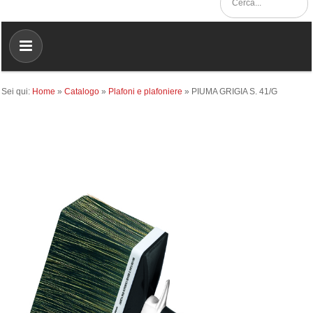
Sei qui:
Home
»
Catalogo
»
Plafoni e plafoniere
»
PIUMA GRIGIA S. 41/G